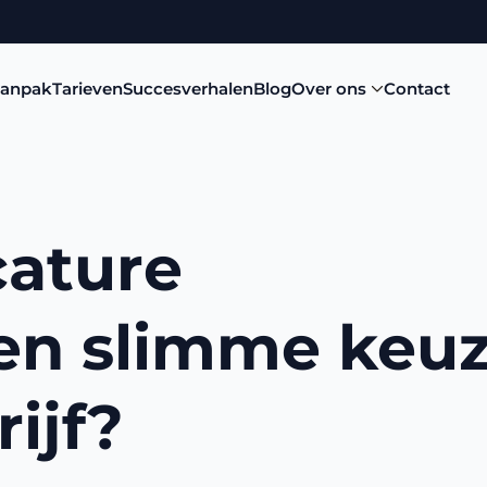
aanpak
Tarieven
Succesverhalen
Blog
Over ons
Contact
cature
en slimme keu
ijf?