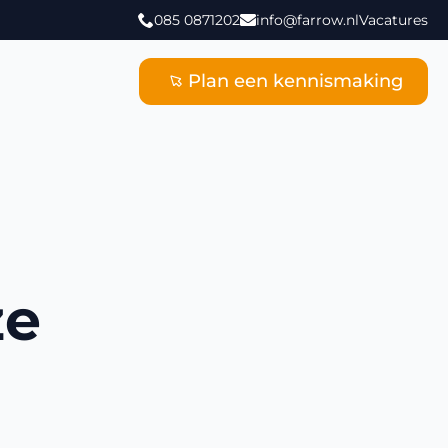
085 0871202
info@farrow.nl
Vacatures
Plan een kennismaking
ze