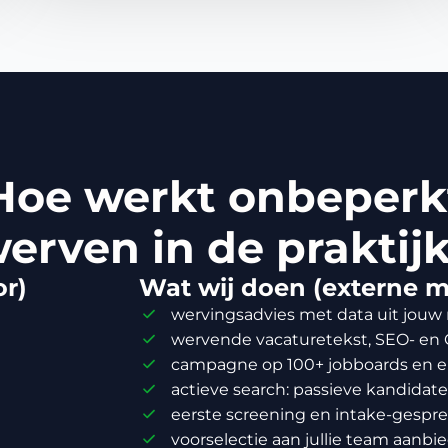
Hoe werkt onbeperk
erven in de praktij
or)
Wat wij doen (externe m
wervingsadvies met data uit jouw
wervende vacaturetekst, SEO- en
campagne op 100+ jobboards en eig
actieve search: passieve kandidat
eerste screening en intake-gespr
voorselectie aan jullie team aanbi