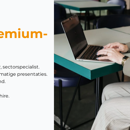
emium-
 sectorspecialist.
lmatige presentaties.
nd.
hire.