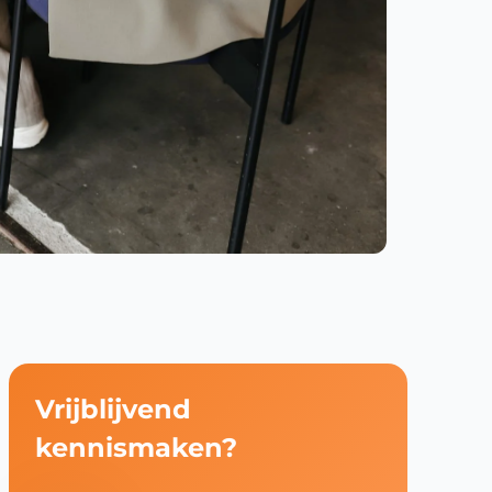
Vrijblijvend
kennismaken?