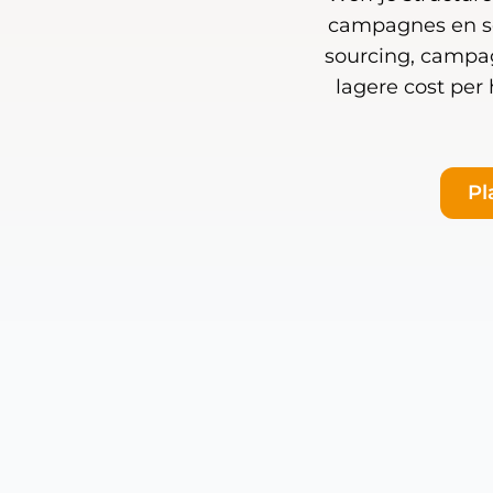
campagnes en so
sourcing, campag
lagere cost per 
Pl