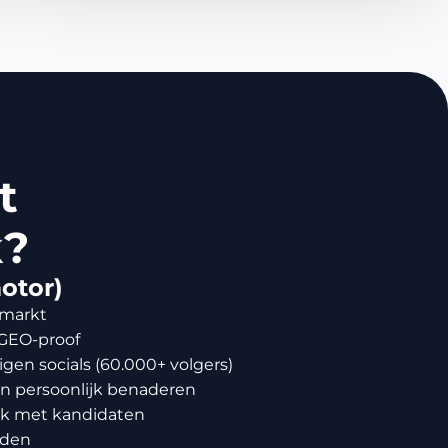
t
k?
otor)
 markt
 GEO-proof
en socials (60.000+ volgers)
en persoonlijk benaderen
ek met kandidaten
eden