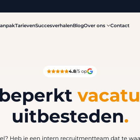
aanpak
Tarieven
Succesverhalen
Blog
Over ons
Contact
4.8
/5 op
beperkt
vacatu
uitbesteden
.
eel? Heb je een intern recruitmentteam dat te wa