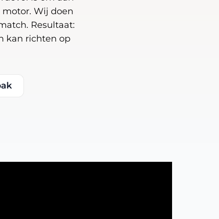
 motor. Wij doen
match. Resultaat:
ch kan richten op
pak