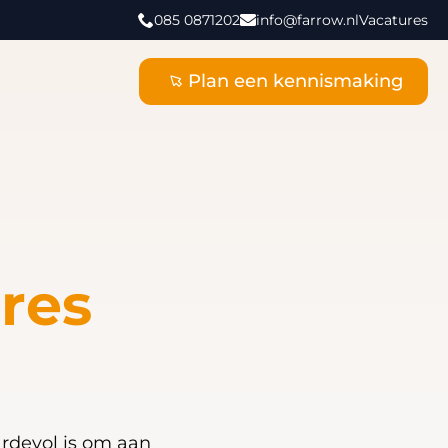
085 0871202
info@farrow.nl
Vacatures
Plan een kennismaking
res
ardevol is om aan