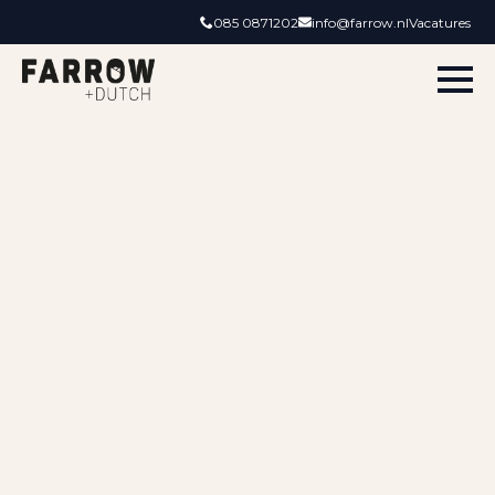
085 0871202
info@farrow.nl
Vacatures