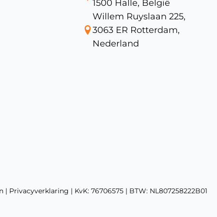
1500 Halle, België
Willem Ruyslaan 225,
3063 ER Rotterdam,
Nederland
n
|
Privacyverklaring
| KvK: 76706575 | BTW: NL807258222B01