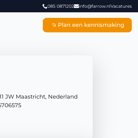
085 0871202
info@farrow.nl
Vacatures
Plan een kennismaking
11 JW Maastricht, Nederland
6706575