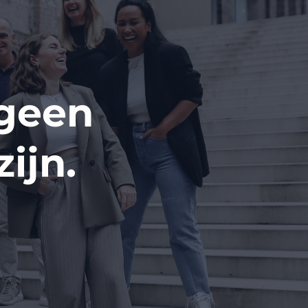
 geen
ijn.