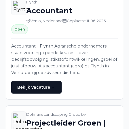
Flynth
Accountant
Venlo, Nederland
Geplaatst: 11-06-2026
Open
Accountant - Flynth Agrarische ondernemers
staan voor ingrijpende keuzes – over
bedrijfsopvolging, stikstofontwikkelingen, groei of
juist afbouw. Als accountant (agro) bij Flynth in
Venlo ben jij dé adviseur die hen…
Bekijk vacature →
Dolmans Landscaping Group bv
Projectleider Groen |