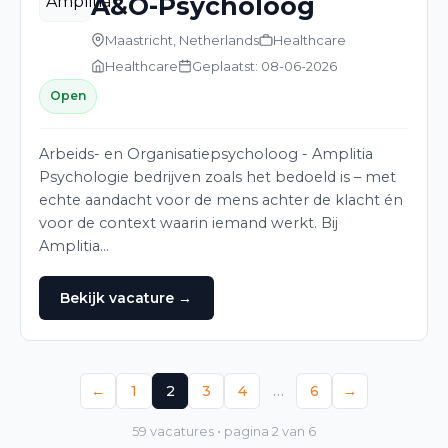
A&O-Psycholoog
Maastricht, Netherlands
Healthcare
Healthcare
Geplaatst: 08-06-2026
Open
Arbeids- en Organisatiepsycholoog - Amplitia
Psychologie bedrijven zoals het bedoeld is – met
echte aandacht voor de mens achter de klacht én
voor de context waarin iemand werkt. Bij
Amplitia…
Bekijk vacature →
←
1
2
3
4
…
6
→
59 vacatures • pagina 2 van 6