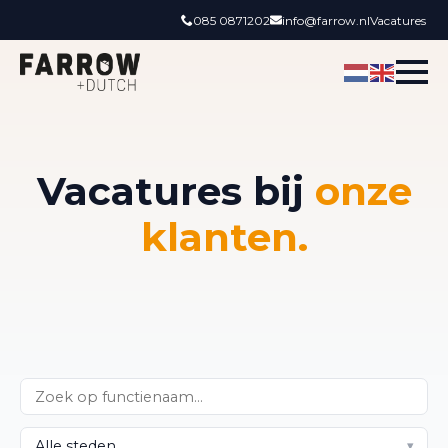
085 0871202
info@farrow.nl
Vacatures
Vacatures bij
onze
klanten.