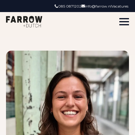
085 0871202
info@farrow.nl
Vacatures