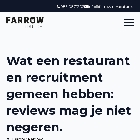
085 0871202
info@farrow.nl
Vacatures
Wat een restaurant
en recruitment
gemeen hebben:
reviews mag je niet
negeren.
Danny Farrow