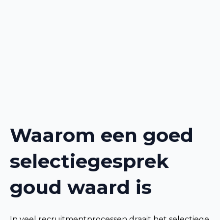
Waarom
een
goed
selectiegesprek
goud
waard
is
In veel recruitmentprocessen draait het selectiege