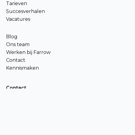
Tarieven
Succesverhalen
Vacatures
Blog
Ons team
Werken bij Farrow
Contact
Kennismaken
Contact
085 0871202
info@farrow.nl
Locaties
Maasboulevard 3A04, 6211 JW Maastricht,