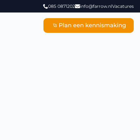
085 0871202
info@farrow.nl
Vacatures
Plan een kennismaking