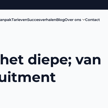
aanpak
Tarieven
Succesverhalen
Blog
Over ons
Contact
het diepe; van
ruitment