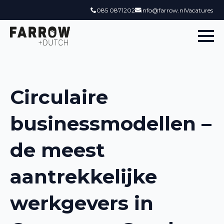
085 0871202
info@farrow.nl
Vacatures
Circulaire
businessmodellen –
de meest
aantrekkelijke
werkgevers in