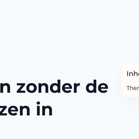
In
n zonder de
Ther
zen in