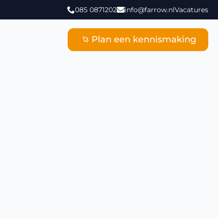
085 0871202
info@farrow.nl
Vacatures
Plan een kennismaking