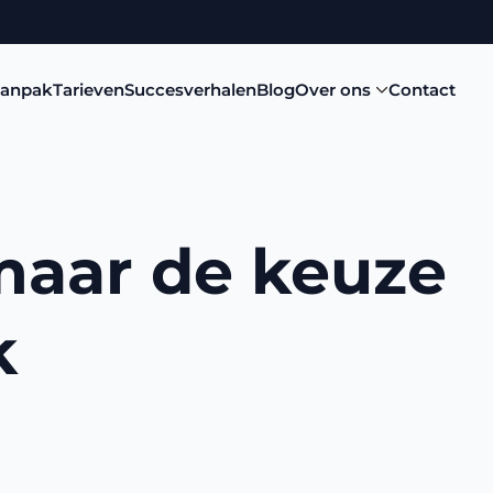
aanpak
Tarieven
Succesverhalen
Blog
Over ons
Contact
maar de keuze
jk