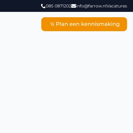
085 0871202
info@farrow.nl
Vacatures
Plan een kennismaking
e