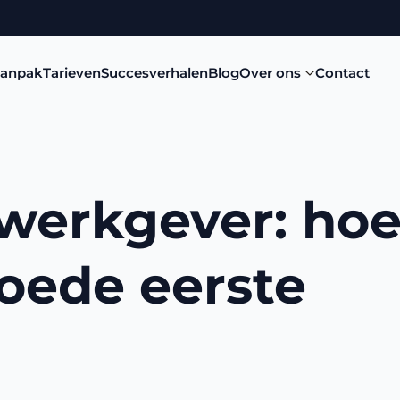
aanpak
Tarieven
Succesverhalen
Blog
Over ons
Contact
 werkgever: ho
oede eerste