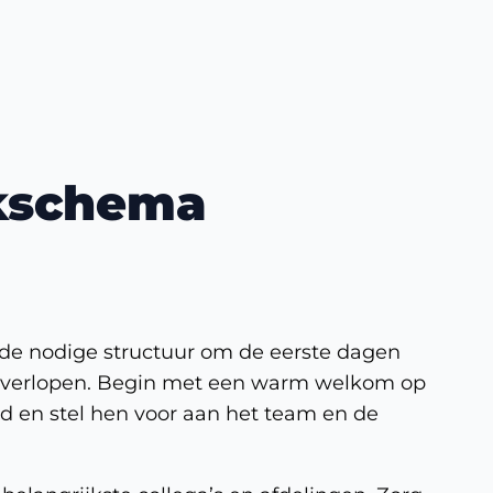
rkschema
 de nodige structuur om de eerste dagen
n verlopen. Begin met een warm welkom op
d en stel hen voor aan het team en de
elangrijkste collega’s en afdelingen. Zorg
e informatie ontvangt, zoals toegang tot
tlijnen. Een goed begin is het halve werk.
ennen en vragen te stellen.