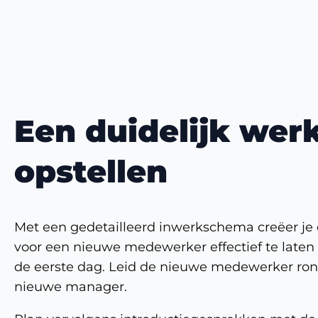
Een duidelijk we
opstellen
Met een gedetailleerd inwerkschema creëer je
voor een nieuwe medewerker effectief te late
de eerste dag. Leid de nieuwe medewerker ron
nieuwe manager.
Plan vervolgens introductiegesprekken met de b
ervoor dat de nieuwe medewerker alle benodigd
systemen, bedrijfsprocedures en veiligheidsrich
Geef je nieuwe medewerker dus de tijd om te w